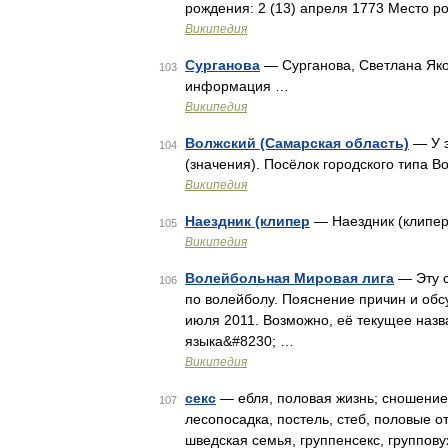
рождения: 2 (13) апреля 1773 Место 
Википедия
Сурганова
— Сурганова, Светлана Яко
103
информация …
Википедия
Волжский (Самарская область)
— У э
104
(значения). Посёлок городского типа 
Википедия
Наездник (клипер
— Наездник (клипер
105
Википедия
Волейбольная Мировая лига
— Эту с
106
по волейболу. Пояснение причин и об
июля 2011. Возможно, её текущее назв
языка&#8230; …
Википедия
секс
— ебля, половая жизнь; сношение, 
107
лесопосадка, постель, стеб, половые о
шведская семья, группенсекс, группов