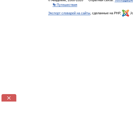
© Академик, 2000-2026
Обратная связь:
Техподдерж
👣 Путешествия
Экспорт словарей на сайты
, сделанные на PHP,
Jo