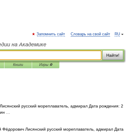
Запомнить сайт
Словарь на свой сайт
RU
едии на Академике
Найти!
Книги
Игры ⚽
исянский русский мореплаватель, адмирал Дата рождения: 2
жин …
Фёдорович Лисянский русский мореплаватель, адмирал Дата