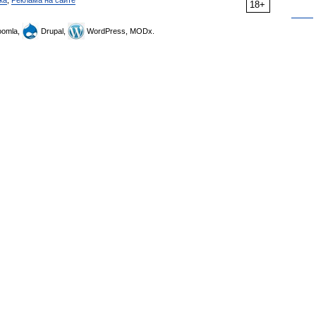
ка
,
Реклама на сайте
18+
omla,
Drupal,
WordPress, MODx.