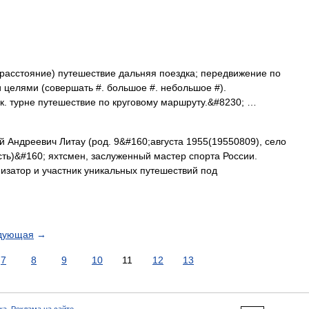
расстояние) путешествие дальняя поездка; передвижение по
и целями (совершать #. большое #. небольшое #).
ик. турне путешествие по круговому маршруту.&#8230; …
 Андреевич Литау (род. 9&#160;августа 1955(19550809), село
сть)&#160; яхтсмен, заслуженный мастер спорта России.
изатор и участник уникальных путешествий под
дующая
→
7
8
9
10
11
12
13