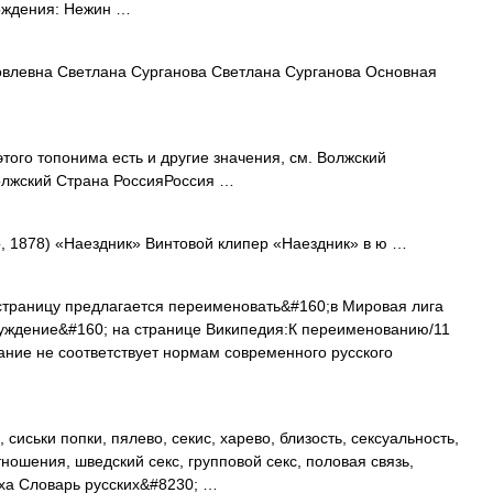
рождения: Нежин …
влевна Светлана Сурганова Светлана Сурганова Основная
того топонима есть и другие значения, см. Волжский
Волжский Страна РоссияРоссия …
, 1878) «Наездник» Винтовой клипер «Наездник» в ю …
траницу предлагается переименовать&#160;в Мировая лига
суждение&#160; на странице Википедия:К переименованию/11
ание не соответствует нормам современного русского
сиськи попки, пялево, секис, харево, близость, сексуальность,
тношения, шведский секс, групповой секс, половая связь,
уха Словарь русских&#8230; …