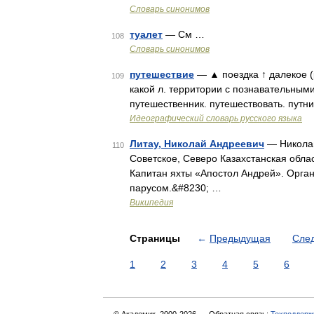
Словарь синонимов
туалет
— См …
108
Словарь синонимов
путешествие
— ▲ поездка ↑ далекое (
109
какой л. территории с познавательным
путешественник. путешествовать. путн
Идеографический словарь русского языка
Литау, Николай Андреевич
— Николай
110
Советское, Северо Казахстанская обла
Капитан яхты «Апостол Андрей». Орган
парусом.&#8230; …
Википедия
Страницы
←
Предыдущая
Сле
1
2
3
4
5
6