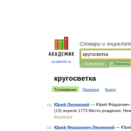
Словари и энциклоп
academic.ru
Толкования
Переводы
кругосветка
Толкование
Перевод
Книги
Юрий Лисянский
— Юрий Фёдорович Л
101
(13) апреля 1773 Место рождения: Не
Википедия
Юрий Федорович Лисянский
— Юрий 
102